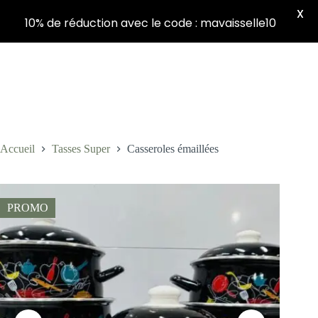
X
10% de réduction avec le code : mavaisselle10
Panier
Passer
d’achat
au
contenu
Accueil
Tasses Super
Casseroles émaillées
PROMO