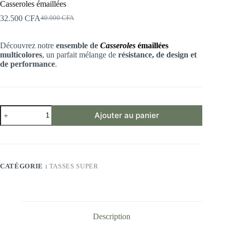
Casseroles émaillées
32.500
CFA
40.000
CFA
Le
Le
prix
prix
initial
actuel
Découvrez notre
ensemble de
Casseroles
émaillées
était :
est :
multicolores
, un parfait mélange de
résistance, de design et
40.000 CFA.
32.500 CFA.
de performance
.
quantité
Ajouter au panier
de
Casseroles
émaillées
CATÉGORIE :
TASSES SUPER
Description