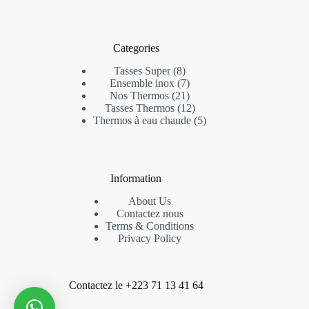
Categories
8
Tasses Super
8
produits
7
Ensemble inox
7
produits
21
Nos Thermos
21
produits
12
Tasses Thermos
12
produits
5
Thermos à eau chaude
5
produits
Information
About Us
Contactez nous
Terms & Conditions
Privacy Policy
Contactez le +223 71 13 41 64