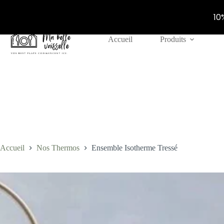
10
Passer
Accueil
Produits
au
contenu
Accueil
Nos Thermos
Ensemble Isotherme Tressé