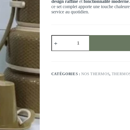
design raffiné
et
fonctionnalité moderne
ce set complet apporte une touche chaleureus
service au quotidien.
quantité
de
Ensemble
Isotherme
Tressé
CATÉGORIES :
NOS THERMOS
,
THERMOS