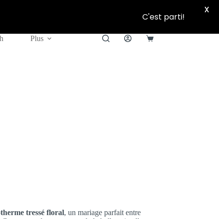
X
C'est parti!
h
Plus
Panier
d’achat
therme tressé floral
, un mariage parfait entre