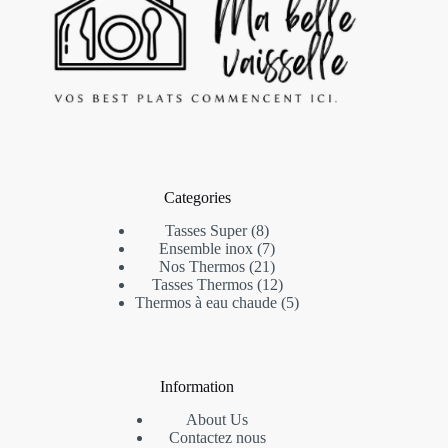
Categories
8
Tasses Super
8
products
7
Ensemble inox
7
products
21
Nos Thermos
21
products
12
Tasses Thermos
12
products
5
Thermos à eau chaude
5
products
Information
About Us
Contactez nous