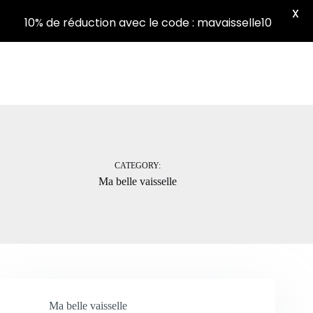
X
10% de réduction avec le code : mavaisselle10
Shopping
Skip
cart
to
content
CATEGORY:
Ma belle vaisselle
Ma belle vaisselle