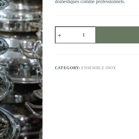
domestiques comme professionnels.
Bassines
en
inox
quantity
CATEGORY:
ENSEMBLE INOX