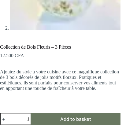
Collection de Bols Fleuris – 3 Pièces
12.500
CFA
Ajoutez du style à votre cuisine avec ce magnifique collection
de 3 bols décorés de jolis motifs floraux. Pratiques et
esthétiques, ils sont parfaits pour conserver vos aliments tout
en apportant une touche de fraîcheur à votre table.
Collection
Add to basket
de
Bols
Fleuris
–