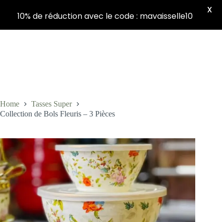
X
10% de réduction avec le code : mavaisselle10
Shopping
Skip
cart
to
content
Home
Tasses Super
Collection de Bols Fleuris – 3 Pièces