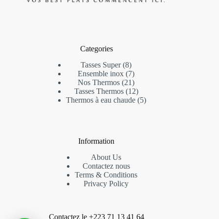
Categories
8
Tasses Super
8
products
7
Ensemble inox
7
products
21
Nos Thermos
21
products
12
Tasses Thermos
12
products
5
Thermos à eau chaude
5
products
Information
About Us
Contactez nous
Terms & Conditions
Privacy Policy
Contactez le +223 71 13 41 64