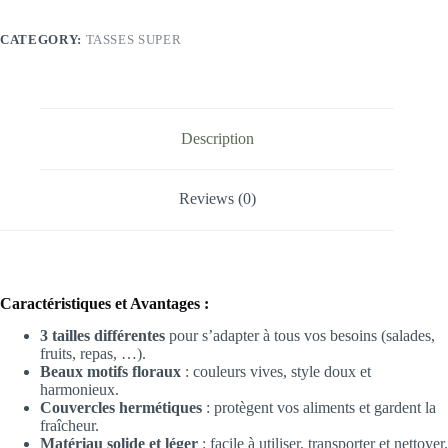
3
Pièces
CATEGORY:
TASSES SUPER
quantity
Description
Reviews (0)
Caractéristiques et Avantages :
3 tailles différentes
pour s’adapter à tous vos besoins (salades,
fruits, repas, …).
Beaux motifs floraux
: couleurs vives, style doux et
harmonieux.
Couvercles hermétiques
: protègent vos aliments et gardent la
fraîcheur.
Matériau solide et léger
: facile à utiliser, transporter et nettoyer.